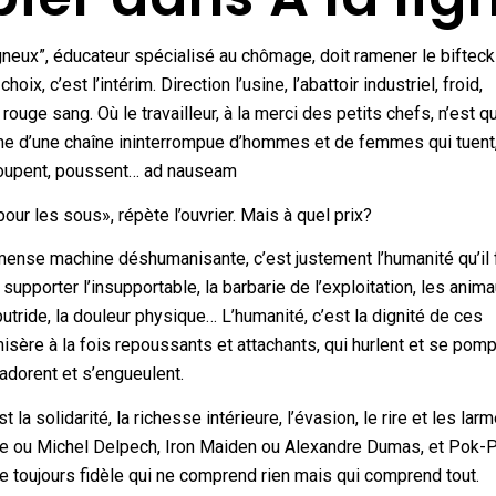
neux”, éducateur spécialisé au chômage, doit ramener le bifteck 
hoix, c’est l’intérim. Direction l’usine, l’abattoir industriel, froid,
rouge sang. Où le travailleur, à la merci des petits chefs, n’est q
e d’une chaîne ininterrompue d’hommes et de femmes qui tuent
oupent, poussent… ad nauseam
pour les sous», répète l’ouvrier. Mais à quel prix?
ense machine déshumanisante, c’est justement l’humanité qu’il 
supporter l’insupportable, la barbarie de l’exploitation, les anim
putride, la douleur physique… L’humanité, c’est la dignité de ces
isère à la fois repoussants et attachants, qui hurlent et se pom
’adorent et s’engueulent.
t la solidarité, la richesse intérieure, l’évasion, le rire et les lar
ire ou Michel Delpech, Iron Maiden ou Alexandre Dumas, et Pok-
e toujours fidèle qui ne comprend rien mais qui comprend tout.