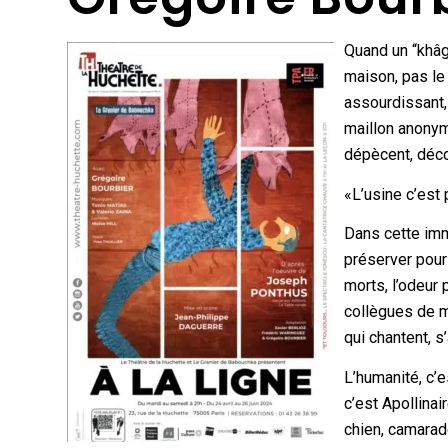
Quand un “khâg
maison, pas le c
assourdissant, 
maillon anonym
dépècent, déc
«L’usine c’est 
Dans cette imm
préserver pour 
morts, l’odeur 
collègues de m
qui chantent, s
L’humanité, c’es
c’est Apollina
chien, camarad