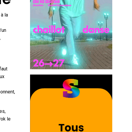
à la
u’un
,
faut
aux
ponnent,
mes,
Pok le