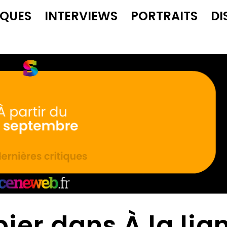
IQUES
INTERVIEWS
PORTRAITS
DI
ier dans À la lig