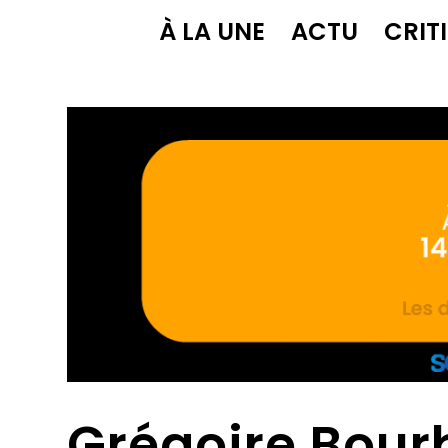
À LA UNE
ACTU
CRIT
Grégoire Bourb