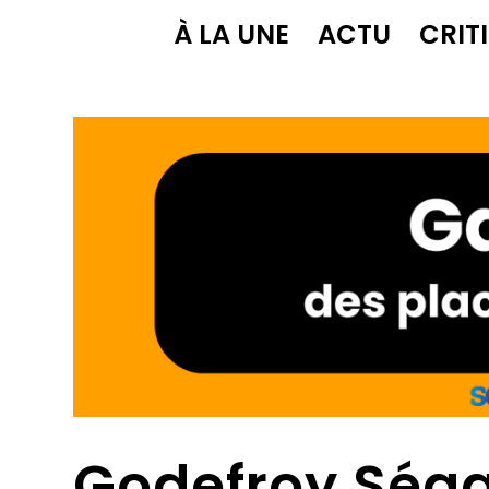
À LA UNE
ACTU
CRIT
Godefroy Séga