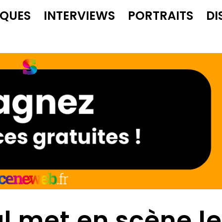
IQUES
INTERVIEWS
PORTRAITS
DI
l met en scène l