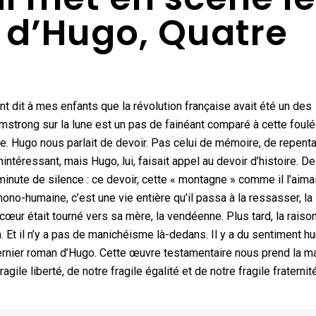
 d’Hugo, Quatre
nt dit à mes enfants que la révolution française avait été un des
mstrong sur la lune est un pas de fainéant comparé à cette foul
re. Hugo nous parlait de devoir. Pas celui de mémoire, de repent
téressant, mais Hugo, lui, faisait appel au devoir d’histoire. De
inute de silence : ce devoir, cette « montagne » comme il l’aimai
ono-humaine, c’est une vie entière qu’il passa à la ressasser, la
n cœur était tourné vers sa mère, la vendéenne. Plus tard, la raison
n. Et il n’y a pas de manichéisme là-dedans. Il y a du sentiment h
dernier roman d’Hugo. Cette œuvre testamentaire nous prend la ma
gile liberté, de notre fragile égalité et de notre fragile fraternit