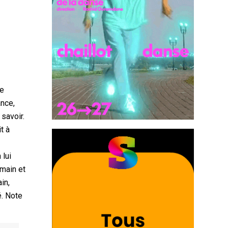
ée
ance,
 savoir.
t à
 lui
umain et
in,
é. Note