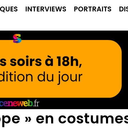
IQUES
INTERVIEWS
PORTRAITS
DI
ope » en costume