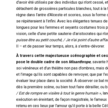
d’avoir été utilisés par des individus qui n’ont cessé, 
détachent de grossières particules blanches, tout à la 
règne dans l’antre d’Alceste et scories, sous la forme d
se répèteraient à l’infini. Avec les élégantes tenues d
longues pour les femmes et seyants costumes trois p
vision, celle d’une petite sauterie d’aristocrates qui n’
puisse être au petit couché, / Je n’ai point d’autre affai
II – et de passer leur temps, alors, à s’entre-dévorer.
À travers cette majestueuse scénographie et ce
pose le double cadre de son
Misanthrope
, savante 
soi vénéneux et d’un théâtre non pas d’ombres, mais d
et l’image qu’ils sont capables de renvoyer, que par l’ex
évaluer leur place dans la société. À observer ce bal 
dès la première scène, ou bien tout faire dérailler, ou 
/ Est de rompre en visière à tout le genre humain »
, la
exécution en éreintant, de façon magistrale, le fameux 
retenu en ces lieux par l’amour qu’il porte à la belle Cél