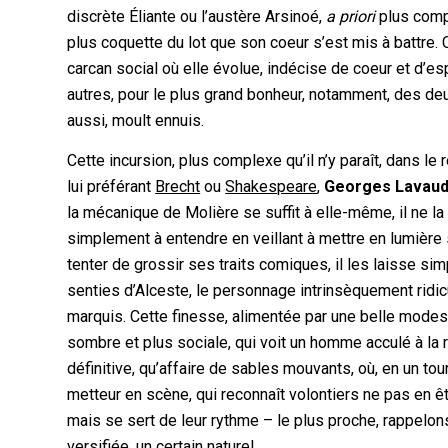
discrète Éliante ou l’austère Arsinoé,
a priori
plus compa
plus coquette du lot que son coeur s’est mis à battre.
carcan social où elle évolue, indécise de coeur et d’espri
autres, pour le plus grand bonheur, notamment, des deux 
aussi, moult ennuis.
Cette incursion, plus complexe qu’il n’y paraît, dans le 
lui préférant
Brecht
ou
Shakespeare
,
Georges Lavauda
la mécanique de Molière se suffit à elle-même, il ne la
simplement à entendre en veillant à mettre en lumière
tenter de grossir ses traits comiques, il les laisse sim
senties d’Alceste, le personnage intrinsèquement ridic
marquis. Cette finesse, alimentée par une belle modest
sombre et plus sociale, qui voit un homme acculé à la
définitive, qu’affaire de sables mouvants, où, en un tour
metteur en scène, qui reconnaît volontiers ne pas en être
mais se sert de leur rythme – le plus proche, rappelons
versifiée, un certain naturel.