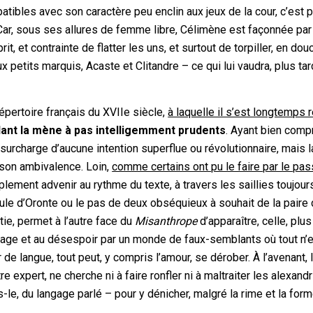
tibles avec son caractère peu enclin aux jeux de la cour, c’est p
 Car, sous ses allures de femme libre, Célimène est façonnée par
t, et contrainte de flatter les uns, et surtout de torpiller, en dou
petits marquis, Acaste et Clitandre – ce qui lui vaudra, plus tard
répertoire français du XVIIe siècle,
à laquelle il s’est longtemps 
nt la mène à pas intelligemment prudents
. Ayant bien comp
 surcharge d’aucune intention superflue ou révolutionnaire, mais 
 son ambivalence. Loin,
comme certains ont pu le faire par le pa
plement advenir au rythme du texte, à travers les saillies toujour
ule d’Oronte ou le pas de deux obséquieux à souhait de la paire
ie, permet à l’autre face du
Misanthrope
d’apparaître, celle, plus
 rage et au désespoir par un monde de faux-semblants où tout n’e
 de langue, tout peut, y compris l’amour, se dérober. À l’avenant, 
 expert, ne cherche ni à faire ronfler ni à maltraiter les alexandr
-le, du langage parlé – pour y dénicher, malgré la rime et la for