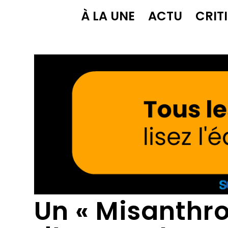
À LA UNE
ACTU
CRIT
Un « Misanthr