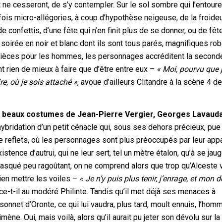
et ne cesseront, de s’y contempler. Sur le sol sombre qui l’entoure
fois micro-allégories, à coup d’hypothèse neigeuse, de la froideu
e confettis, d’une fête qui n’en finit plus de se donner, ou de fêt
e soirée en noir et blanc dont ils sont tous parés, magnifiques ro
ièces pour les hommes, les personnages accréditent la second
ont rien de mieux à faire que d’être entre eux –
« Moi, pourvu que 
re, où je sois attaché »
, avoue d’ailleurs Clitandre à la scène 4 de
s beaux costumes de Jean-Pierre Vergier, Georges Lavaud
hybridation d’un petit cénacle qui, sous ses dehors précieux, pue 
e reflets, où les personnages sont plus préoccupés par leur app
istence d’autrui, qui ne leur sert, tel un mètre étalon, qu’à se jau
masqué peu ragoûtant, on ne comprend alors que trop qu’Alceste v
bien mettre les voiles –
« Je n’y puis plus tenir, j’enrage, et mon 
nce-t-il au modéré Philinte. Tandis qu’il met déjà ses menaces à
sonnet d’Oronte, ce qui lui vaudra, plus tard, moult ennuis, l’hom
imène. Oui, mais voilà, alors qu’il aurait pu jeter son dévolu sur la