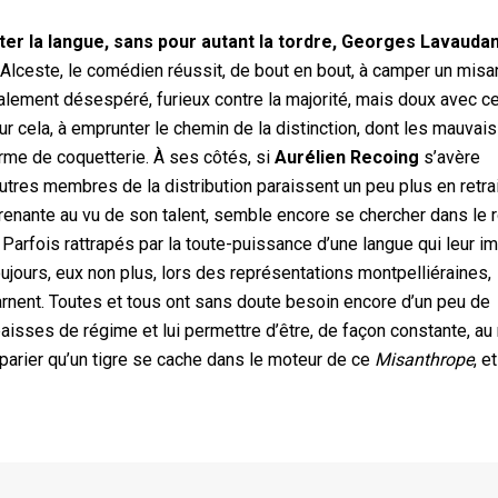
ter la langue, sans pour autant la tordre, Georges Lavauda
Alceste, le comédien réussit, de bout en bout, à camper un mis
alement désespéré, furieux contre la majorité, mais doux avec cel
r cela, à emprunter le chemin de la distinction, dont les mauvais
forme de coquetterie. À ses côtés, si
Aurélien Recoing
s’avère
tres membres de la distribution paraissent un peu plus en retrai
renante au vu de son talent, semble encore se chercher dans le r
 Parfois rattrapés par la toute-puissance d’une langue qui leur i
ujours, eux non plus, lors des représentations montpelliéraines,
rnent. Toutes et tous ont sans doute besoin encore d’un peu de
aisses de régime et lui permettre d’être, de façon constante, au
 à parier qu’un tigre se cache dans le moteur de ce
Misanthrope
, e