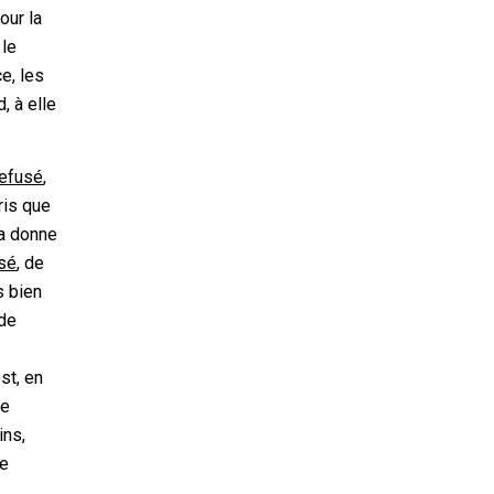
our la
 le
ce, les
, à elle
refusé
,
ris que
la donne
ssé
, de
s bien
 de
st, en
le
ins,
me