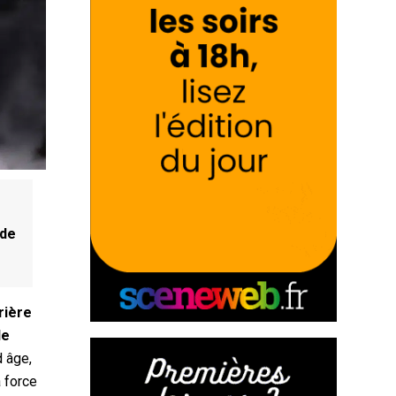
 de
rière
de
d âge,
à force