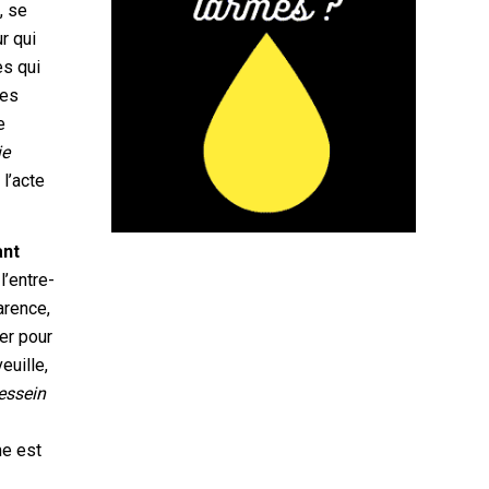
, se
r qui
es qui
bes
e
je
 l’acte
ant
l’entre-
arence,
ger pour
euille,
dessein
me est