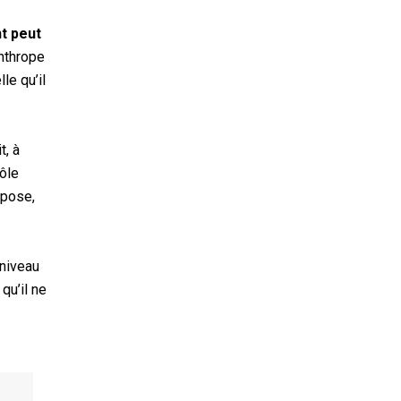
nt peut
anthrope
le qu’il
t, à
ôle
mpose,
 niveau
t qu’il ne