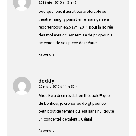
25 février 2010 à 13 h 45 min
dit
:
pourquoi pas il aurait été préferable au
théatre marigny paris8 eme mais ça sera
reporter pour le 25 avril 2011 pour la soirée
des molieres dc’ est remise de prix pour la
sélection de ses piece de théatre.
Répondre
deddy
29 mars 2010 à 11 h 30 min
dit
:
Alice Belaïdi en révélation théatrale!!! que
du bonheur, je croise les doigt pour ce
petit bout de femme qui est sans nul doute
un concentré de talent… Génial
Répondre