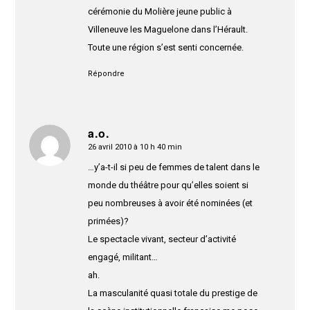
cérémonie du Molière jeune public à
Villeneuve les Maguelone dans l’Hérault.
Toute une région s’est senti concernée.
Répondre
a.o.
26 avril 2010 à 10 h 40 min
dit
:
…y’a-t-il si peu de femmes de talent dans le
monde du théâtre pour qu’elles soient si
peu nombreuses à avoir été nominées (et
primées)?
Le spectacle vivant, secteur d’activité
engagé, militant…
ah.
La masculanité quasi totale du prestige de