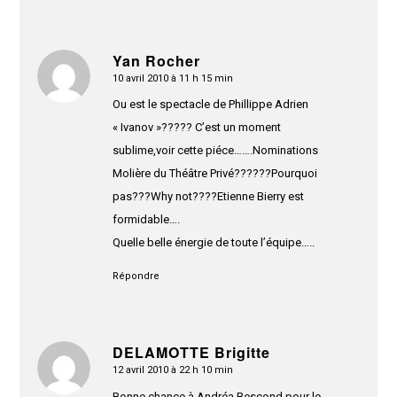
Yan Rocher
10 avril 2010 à 11 h 15 min
dit
:
Ou est le spectacle de Phillippe Adrien
« Ivanov »????? C’est un moment
sublime,voir cette piéce…….Nominations
Molière du Théâtre Privé??????Pourquoi
pas???Why not????Etienne Bierry est
formidable….
Quelle belle énergie de toute l’équipe…..
Répondre
DELAMOTTE Brigitte
12 avril 2010 à 22 h 10 min
dit
:
Bonne chance à Andréa Bescond pour le