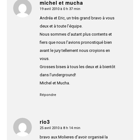
michel et mucha
19 avril 2010 à 0 h 37 min
dit
:
Andréa et Eric, un très grand bravo à vous
deux et à toute l’équipe.
Nous sommes d’autant plus contents et
fiers que nous l’avions pronostiqué bien
avant le jury tellement nous croyions en
vous.
Grosses bises à tous les deux et à bientôt
dans l’underground!
Michel et Mucha.
Répondre
rio3
25 avril 2010 à 8 h 14 min
dit
:
bravo aux Molieres d’avoir organisé la