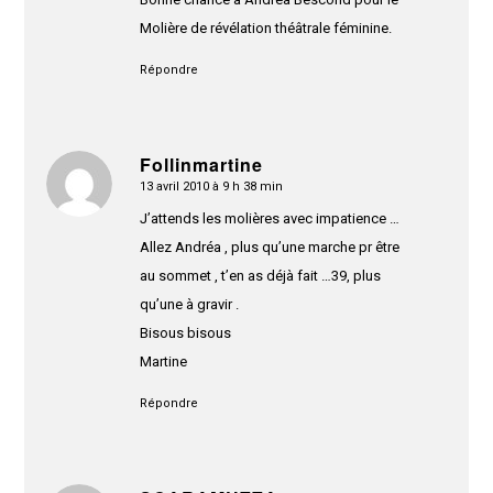
Molière de révélation théâtrale féminine.
Répondre
Follinmartine
13 avril 2010 à 9 h 38 min
dit
:
J’attends les molières avec impatience …
Allez Andréa , plus qu’une marche pr être
au sommet , t’en as déjà fait …39, plus
qu’une à gravir .
Bisous bisous
Martine
Répondre