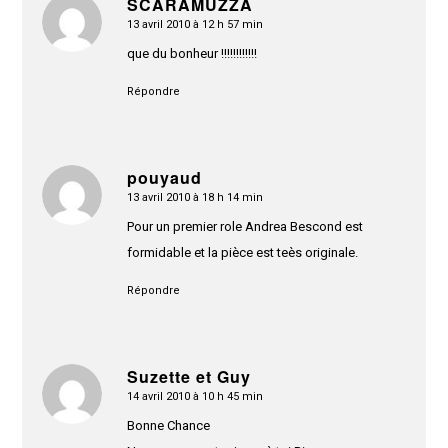
SCARAMUZZA
13 avril 2010 à 12 h 57 min
dit
:
que du bonheur !!!!!!!!!!!!
Répondre
pouyaud
13 avril 2010 à 18 h 14 min
dit
:
Pour un premier role Andrea Bescond est
formidable et la pièce est teès originale.
Répondre
Suzette et Guy
14 avril 2010 à 10 h 45 min
dit
:
Bonne Chance