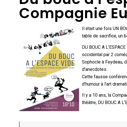
Compagnie Eu
Il était une fois UN BO
table de sacrifice, un 
DU BOUC A L’ESPACE VI
occidental par 2 comédi
Sophocle à Feydeau, de
d’anecdotes.
Cette fausse confére
d’humour à l’art drama
Il y a 10 ans, la Comp
théâtre, DU BOUC A L’