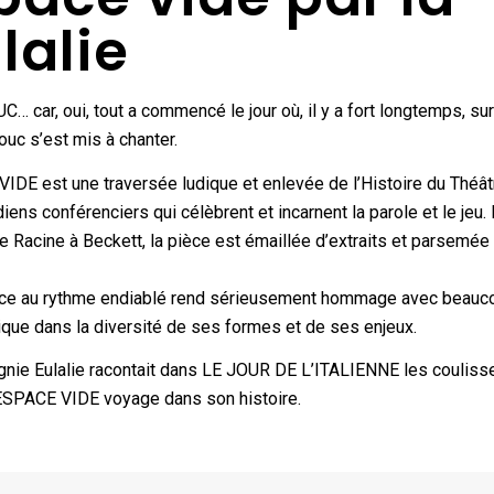
lalie
UC… car, oui, tout a commencé le jour où, il y a fort longtemps, su
bouc s’est mis à chanter.
DE est une traversée ludique et enlevée de l’Histoire du Théât
ens conférenciers qui célèbrent et incarnent la parole et le jeu.
 Racine à Beckett, la pièce est émaillée d’extraits et parsemée
nce au rythme endiablé rend sérieusement hommage avec beauc
tique dans la diversité de ses formes et de ses enjeux.
agnie Eulalie racontait dans LE JOUR DE L’ITALIENNE les couliss
ESPACE VIDE voyage dans son histoire.