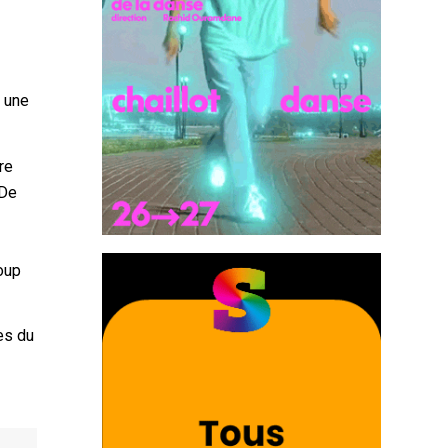
r une
re
 De
oup
es du