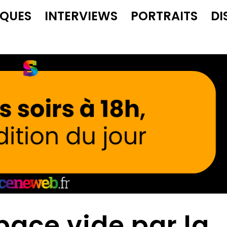
IQUES
INTERVIEWS
PORTRAITS
DI
pace vide par la