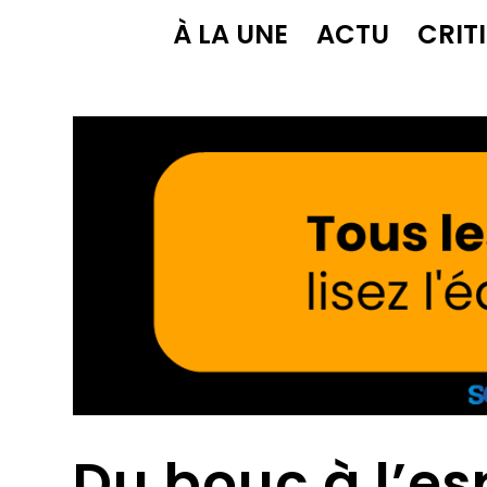
À LA UNE
ACTU
CRIT
Du bouc à l’es