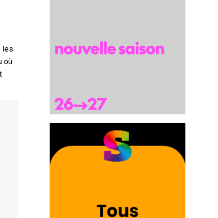
 les
u où
t