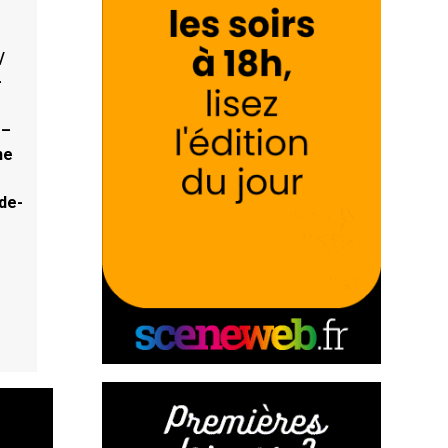
/
–
 –
ne
-de-