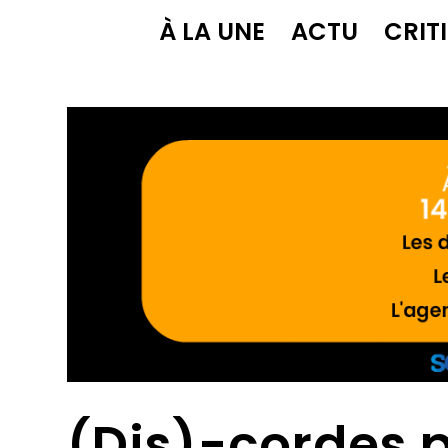
À LA UNE
ACTU
CRIT
(Dis)-cordes 