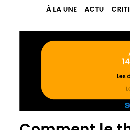
À LA UNE
ACTU
CRIT
Comment le th