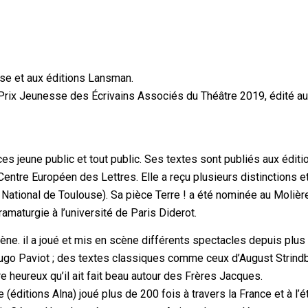
se et aux éditions Lansman.
Prix Jeunesse des Écrivains Associés du Théâtre 2019, édité a
ces jeune public et tout public. Ses textes sont publiés aux éditi
Centre Européen des Lettres. Elle a reçu plusieurs distinctions e
tional de Toulouse). Sa pièce Terre ! a été nominée au Molière
amaturgie à l’université de Paris Diderot.
ne. il a joué et mis en scène différents spectacles depuis plus
ugo Paviot ; des textes classiques comme ceux d’August Strind
 heureux qu’il ait fait beau autour des Frères Jacques.
se (éditions Alna) joué plus de 200 fois à travers la France et à l’