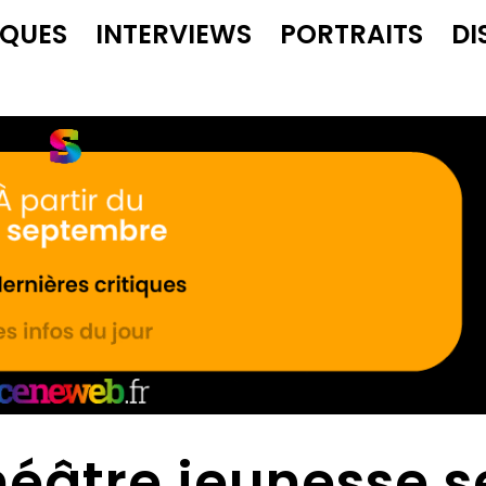
IQUES
INTERVIEWS
PORTRAITS
DI
éâtre jeunesse s