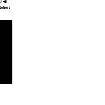
ul en
teliers