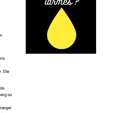
ux
ons
t
. Elle
 de
berg ou
étranger