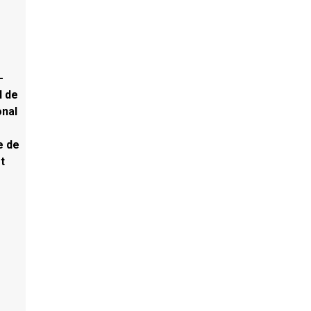
-
l de
onal
e de
t