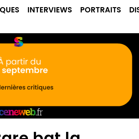
IQUES
INTERVIEWS
PORTRAITS
DI
are bat la