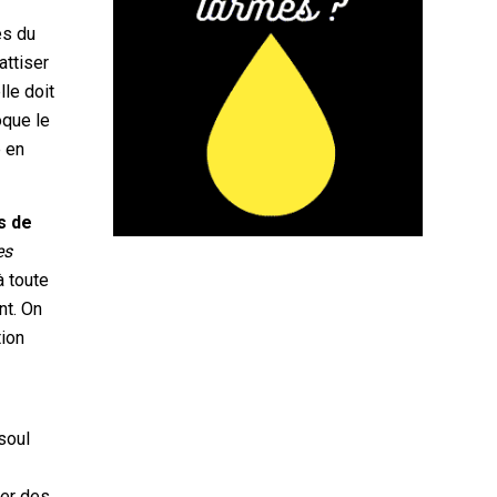
es du
attiser
lle doit
oque le
e en
s de
es
à toute
nt. On
tion
soul
ger des