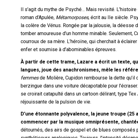
Il s’agit du mythe de Psyché… Mais revisité. L’histoir
roman d’Apulée,
Métamorposes
, écrit au IIe siècle. 
la colère de Vénus. Rongée par la jalousie, la déesse d
tomber amoureuse d’un homme minable. Seulement, Cu
courroux de sa mère. L’héroïne, qui cherchait à éclair
enfer et soumise à d’abominables épreuves.
À partir de cette trame, Lazare a écrit un texte, q
langues, joue des anachronismes, mêle les référ
femmes
de Molière, Cupidon rembourse la dette qu’il 
berzingue dans une voiture décapotable pour l’écraser. T
se croirait catapulté dans un cartoon délirant, type Tex
réjouissante de la pulsion de vie.
D’une étonnante polyvalence, la jeune troupe (25 a
commencer par la musique omniprésente, chantée 
détournés, des airs de gospel et de blues composés p
synthétiseurs analogiques. Toujours, l’intensité décape,