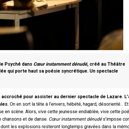
 de Psyché dans
Cœur instamment dénudé
, créé au Théâtre
ée qui porte haut sa poésie syncrétique. Un spectacle
en accroché pour assister au dernier spectacle de Lazare. L’
les.
On en sort la tête à l’envers, hébété, hagard, désorienté… Et
e en scène. Alors, vive cette jeunesse endiablée, vive cette po
de chansons et de danse.
Cœur instamment dénudé
s’impose co
ice dont les explosions resteront longtemps gravées dans la mémo