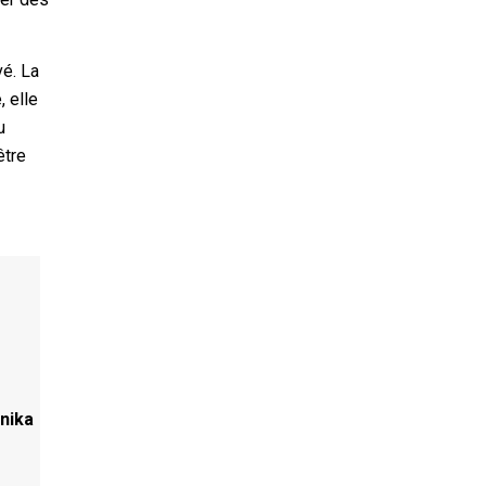
vé. La
, elle
u
être
onika