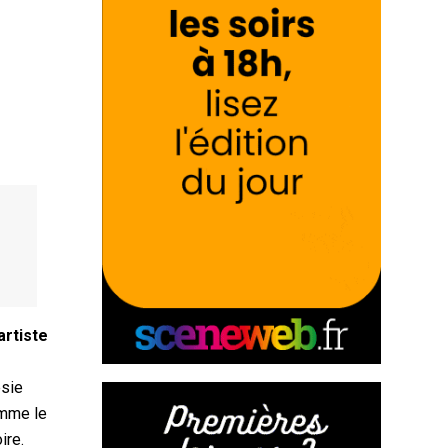
artiste
ésie
mme le
ire.