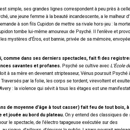
e est simple, ses grandes lignes correspondent à peu près à cell
Psyché, une jeune femme à la beauté incandescente, a le malheur d’
emande à son fils Cupidon de mettre sa rivale hors-jeu : la morte
pidon tombe lui-même amoureux de Psyché. Il l’enlève et prov
er les mystères d’Éros, est bannie, privée de sa mémoire, envoyé
ui, comme dans ses derniers spectacles, fait fi des registre
ences savantes et profanes.
Psyché se cultive avec
L’École d
doit à sa mère en devenant stripteaseur, Vénus poursuit Psyché 
raversés par la folie, les corps se tordent, virevoltent et exulte
 Avery : la violence qui sévit à tous les étages est une manifesta
ns de moyenne d’âge à tout casser) fait feu de tout bois, à
et jouée au bord du plateau.
On y entend des classiques de 
our le spectacle, de l’électro tapageuse exécutée sur des
 au risque, d’ailleurs, d’épuiser le public. Lazare pourrait aména