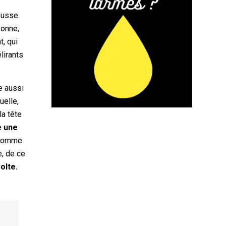
pousse
sonne,
t, qui
lirants
e aussi
uelle,
la tête
e une
 comme
, de ce
volte.