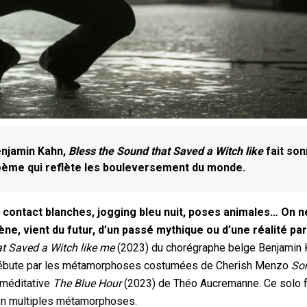
enjamin Kahn,
Bless the Sound that Saved a Witch like
fait so
 poème qui reflète les bouleversement du monde.
e contact blanches, jogging bleu nuit, poses animales… On n
ène, vient du futur, d’un passé mythique ou d’une réalité par
t Saved a Witch like
me
(2023) du chorégraphe belge Benjamin 
qui débute par les métamorphoses costumées de Cherish Menzo
Sor
 méditative
The Blue Hour
(2023) de Théo Aucremanne. Ce solo f
le en multiples métamorphoses.