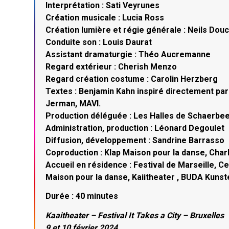
Interprétation : Sati Veyrunes
Création musicale : Lucia Ross
Création lumière et régie générale : Neils Dou
Conduite son : Louis Daurat
Assistant dramaturgie : Théo Aucremanne
Regard extérieur : Cherish Menzo
Regard création costume : Carolin Herzberg
Textes : Benjamin Kahn inspiré directement par
Jerman, MAVI.
Production déléguée : Les Halles de Schaerbe
Administration, production : Léonard Degoulet
Diffusion, développement : Sandrine Barrasso
Coproduction : Klap Maison pour la danse, Char
Accueil en résidence : Festival de Marseille, Ce
Maison pour la danse, Kaiitheater , BUDA Kun
Durée : 40 minutes
Kaaitheater – Festival It Takes a City – Bruxelles
9 et 10 février 2024