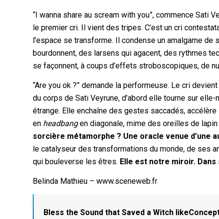
“I wanna share au scream with you”, commence Sati Ve
le premier cri. Il vient des tripes. C’est un cri contest
l’espace se transforme. Il condense un amalgame de sen
bourdonnent, des larsens qui agacent, des rythmes te
se façonnent, à coups d’effets stroboscopiques, de nu
“Are you ok ?” demande la performeuse. Le cri devient s
du corps de Sati Veyrune, d’abord elle tourne sur el
étrange. Elle enchaîne des gestes saccadés, accélère s
en
headbang
en diagonale, mime des oreilles de lapin
sorcière métamorphe ? Une oracle venue d’une a
le catalyseur des transformations du monde, de ses a
qui bouleverse les êtres.
Elle est notre miroir. Dans
Belinda Mathieu – www.sceneweb.fr
Bless the Sound that Saved a Witch likeConcep