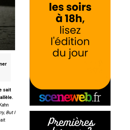
nner
e sait
allèle.
Kahn
ry, But I
ait