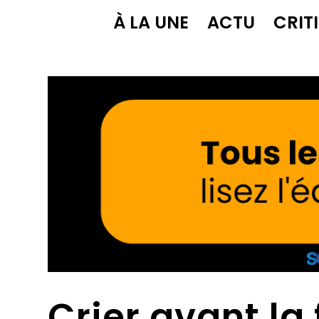
À LA UNE
ACTU
CRIT
Crier avant la