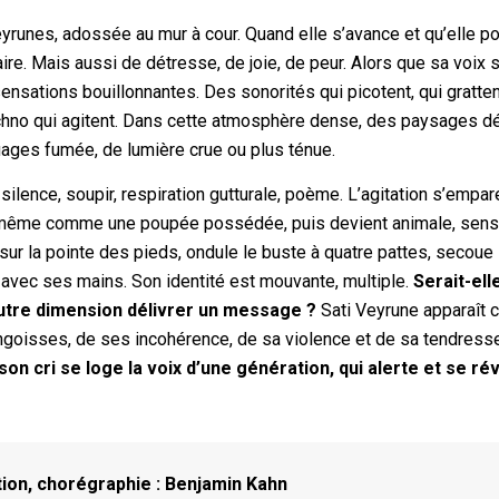
yrunes, adossée au mur à cour. Quand elle s’avance et qu’elle 
ataire. Mais aussi de détresse, de joie, de peur. Alors que sa voix 
sations bouillonnantes. Des sonorités qui picotent, qui gratten
chno qui agitent. Dans cette atmosphère dense, des paysages dé
ages fumée, de lumière crue ou plus ténue.
ilence, soupir, respiration gutturale, poème. L’agitation s’empar
le-même comme une poupée possédée, puis devient animale, sens
ur la pointe des pieds, ondule le buste à quatre pattes, secoue 
 avec ses mains. Son identité est mouvante, multiple.
Serait-ell
utre dimension délivrer un message ?
Sati Veyrune apparaît
ngoisses, de ses incohérence, de sa violence et de sa tendresse
 son cri se loge la voix d’une génération, qui alerte et se ré
tion, chorégraphie : Benjamin Kahn