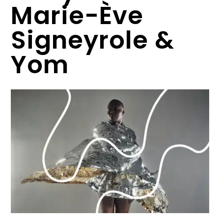
Marie-Ève
Signeyrole &
Yom