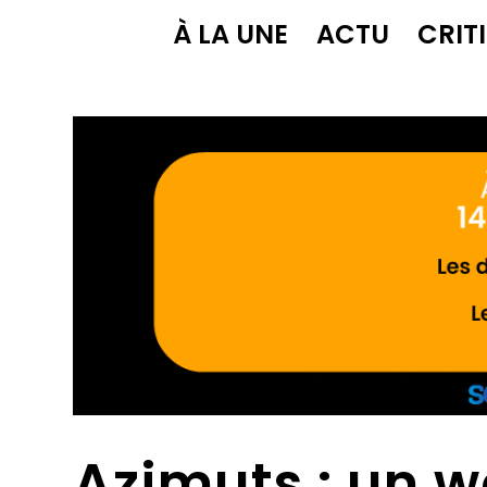
À LA UNE
ACTU
CRIT
Azimuts : un 