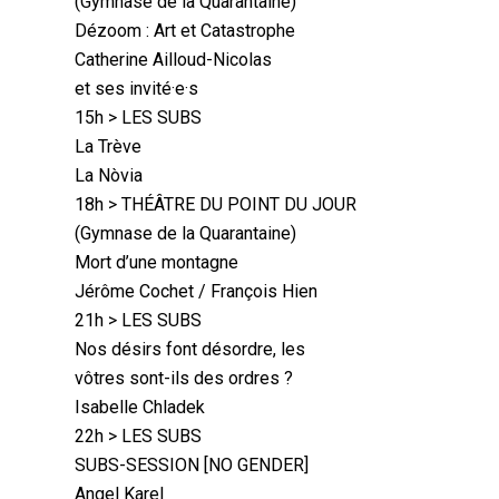
(Gymnase de la Quarantaine)
Dézoom : Art et Catastrophe
Catherine Ailloud-Nicolas
et ses invité·e·s
15h > LES SUBS
La Trève
La Nòvia
18h > THÉÂTRE DU POINT DU JOUR
(Gymnase de la Quarantaine)
Mort d’une montagne
Jérôme Cochet / François Hien
21h > LES SUBS
Nos désirs font désordre, les
vôtres sont-ils des ordres ?
Isabelle Chladek
22h > LES SUBS
SUBS-SESSION [NO GENDER]
Angel Karel