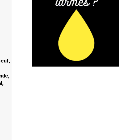
beuf,
nde,
l,