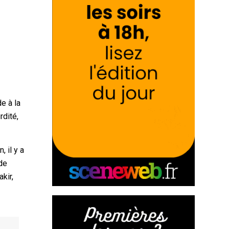
e à la
rdité,
 il y a
de
kir,