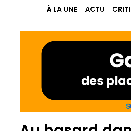
À LA UNE
ACTU
CRIT
Au hasard dan