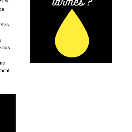
 21 %
 de
jetés
s
ue nos
hme
ment.