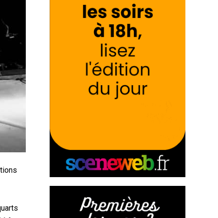
itions
quarts