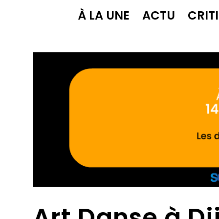
À LA UNE
ACTU
CRIT
Art Danse à Dij