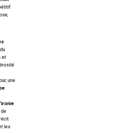
étitif
ose,
es
 du
 et
érosité
s
our, une
upe
’ironie
é de
récit
et les