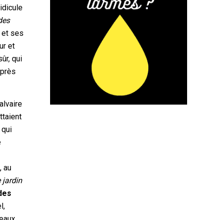
ridicule
 des
 et ses
ur et
ûr, qui
après
alvaire
ttaient
 qui
e
, au
e jardin
des
l,
leaux