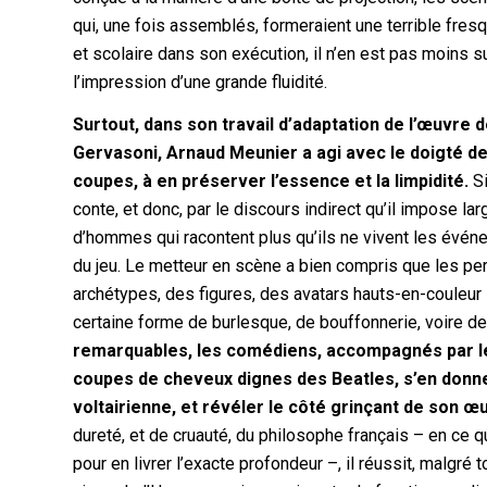
qui, une fois assemblés, formeraient une terrible fresq
et scolaire dans son exécution, il n’en est pas moins
l’impression d’une grande fluidité.
Surtout, dans son travail d’adaptation de l’œuvre d
Gervasoni, Arnaud Meunier a agi avec le doigté de
coupes, à en préserver l’essence et la limpidité.
Si
conte, et donc, par le discours indirect qu’il impose l
d’hommes qui racontent plus qu’ils ne vivent les événe
du jeu. Le metteur en scène a bien compris que les pe
archétypes, des figures, des avatars hauts-en-couleur su
certaine forme de burlesque, de bouffonnerie, voire d
remarquables, les comédiens, accompagnés par le
coupes de cheveux dignes des Beatles, s’en donnent
voltairienne, et révéler le côté grinçant de son œ
dureté, et de cruauté, du philosophe français – en ce q
pour en livrer l’exacte profondeur –, il réussit, malgré to