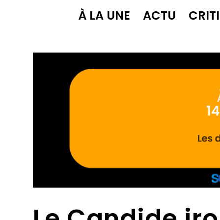
À LA UNE
ACTU
CRIT
Le Candide iro