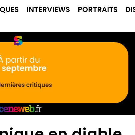
IQUES
INTERVIEWS
PORTRAITS
DI
nique en diable