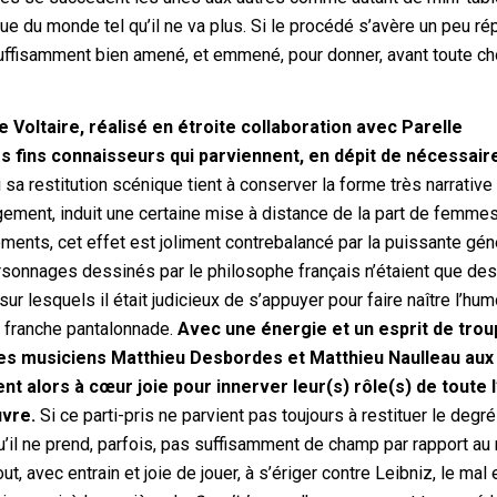
ue du monde tel qu’il ne va plus. Si le procédé s’avère un peu rép
 suffisamment bien amené, et emmené, pour donner, avant toute ch
e Voltaire, réalisé en étroite collaboration avec Parelle
s fins connaisseurs qui parviennent, en dépit de nécessair
 sa restitution scénique tient à conserver la forme très narrative
argement, induit une certaine mise à distance de la part de femmes
ments, cet effet est joliment contrebalancé par la puissante gén
rsonnages dessinés par le philosophe français n’étaient que de
r lesquels il était judicieux de s’appuyer pour faire naître l’hum
e franche pantalonnade.
Avec une énergie et un esprit de tro
s musiciens Matthieu Desbordes et Matthieu Naulleau aux
 alors à cœur joie pour innerver leur(s) rôle(s) de toute l
uvre.
Si ce parti-pris ne parvient pas toujours à restituer le degr
u’il ne prend, parfois, pas suffisamment de champ par rapport au 
ut, avec entrain et joie de jouer, à s’ériger contre Leibniz, le mal 