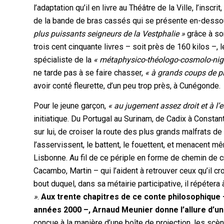
l’adaptation qu’il en livre au Théâtre de la Ville, l’insc
de la bande de bras cassés qui se présente en-dessous
plus puissants seigneurs de la Vestphalie »
grâce à so
trois cent cinquante livres – soit près de 160 kilos –, 
spécialiste de la
« métaphysico-théologo-cosmolo-nig
ne tarde pas à se faire chasser,
« à grands coups de pi
avoir conté fleurette, d’un peu trop près, à Cunégonde.
Pour le jeune garçon,
« au jugement assez droit et à l’e
initiatique. Du Portugal au Surinam, de Cadix à Consta
sur lui, de croiser la route des plus grands malfrats de 
l’asservissent, le battent, le fouettent, et menacent
Lisbonne. Au fil de ce périple en forme de chemin de cr
Cacambo, Martin – qui l’aident à retrouver ceux qu’il 
bout duquel, dans sa métairie participative, il répéter
»
.
Aux trente chapitres de ce conte philosophique
années 2000 –, Arnaud Meunier donne l’allure d’un 
conçue à la manière d’une boîte de projection, les sc