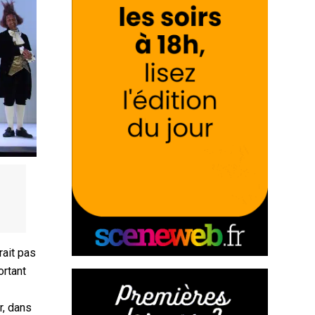
urait pas
ortant
r, dans