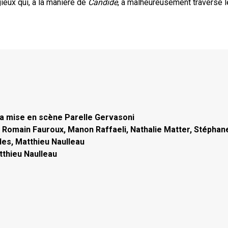
ieux qui, à la manière de
Candide
, a malheureusement traversé 
la mise en scène Parelle Gervasoni
F, Romain Fauroux, Manon Raffaeli, Nathalie Matter, Stéphan
es, Matthieu Naulleau
thieu Naulleau