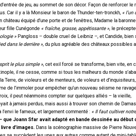
rit, d’entrée de jeu, au sommet de son décor. Façon de renforcer le 
. Car il y a là Monsieur le baron de Thunder-ten-tronckh,
« l’un
n château équipé d’une porte et de fenêtres, Madame la baronne
leur fille Cunégonde
« fraîche, grasse, appétissante »
, le précepte
ologie »
Pangloss – double cruel de Leibniz –, et Candide, bien s
ed dans le derrière »
, du plus agréable des châteaux possibles 
sprit le plus simple »
, cet exil forcé se transforme, bien vite, en c
ntinople, il ne cesse, comme si tous les malheurs du monde s’aba
la Terre, de violeurs et de menteurs, de voleurs et d’inquisiteurs,
 même de l’immoler pour empêcher qu’un nouveau séisme ne ravag
oix, il peut néanmoins compter sur quelques alliés – la vieille,
croyait à jamais perdus, mais aussi à trouver son chemin de Damas
a à l’envi le fameux, et largement commenté :
« Il faut cultiver notr
 – que Joann Sfar avait adapté en bande dessinée au début 
livre d’images.
Dans la scénographie massive de Pierre Nouve
ènes se succèdent les unes aux autres comme autant de mini-tab