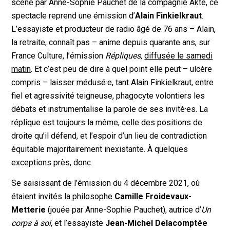
scène par Anne-Sophie Pauchet de la compagnie Akté, ce
spectacle reprend une émission d’
Alain Finkielkraut
.
L’essayiste et producteur de radio âgé de 76 ans – Alain,
la retraite, connaît pas – anime depuis quarante ans, sur
France Culture, l’émission
Répliques,
diffusée le samedi
matin
. Et c’est peu de dire à quel point elle peut – ulcère
compris – laisser médusé·e, tant Alain Finkielkraut, entre
fiel et agressivité teigneuse, phagocyte volontiers les
débats et instrumentalise la parole de ses invité·es. La
réplique est toujours la même, celle des positions de
droite qu’il défend, et l’espoir d’un lieu de contradiction
équitable majoritairement inexistante. À quelques
exceptions près, donc.
Se saisissant de l’émission du 4 décembre 2021, où
étaient invités la philosophe
Camille Froidevaux-
Metterie
(jouée par Anne-Sophie Pauchet), autrice d’
Un
corps à soi
, et l’essayiste
Jean-Michel Delacomptée