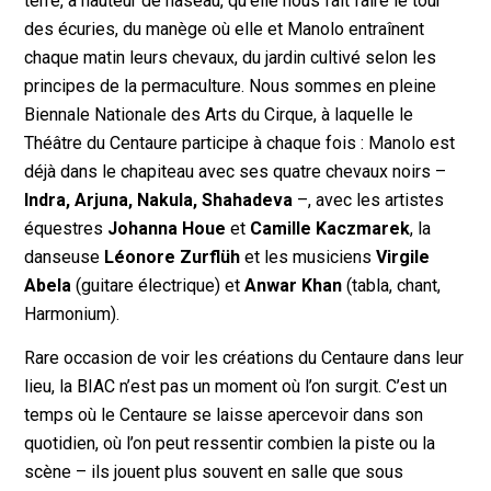
terre, à hauteur de naseau, qu’elle nous fait faire le tour
des écuries, du manège où elle et Manolo entraînent
chaque matin leurs chevaux, du jardin cultivé selon les
principes de la permaculture. Nous sommes en pleine
Biennale Nationale des Arts du Cirque, à laquelle le
Théâtre du Centaure participe à chaque fois : Manolo est
déjà dans le chapiteau avec ses quatre chevaux noirs –
Indra, Arjuna, Nakula, Shahadeva
–, avec les artistes
équestres
Johanna Houe
et
Camille Kaczmarek
, la
danseuse
Léonore Zurflüh
et les musiciens
Virgile
Abela
(guitare électrique) et
Anwar Khan
(tabla, chant,
Harmonium).
Rare occasion de voir les créations du Centaure dans leur
lieu, la BIAC n’est pas un moment où l’on surgit. C’est un
temps où le Centaure se laisse apercevoir dans son
quotidien, où l’on peut ressentir combien la piste ou la
scène – ils jouent plus souvent en salle que sous