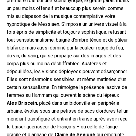
première fois sur une scène lyrique, le geste parait moins
un peu moins offensif et beaucoup plus serein, comme
mis au diapason de la musique contemplative voire
hypnotique de Messiaen. S’impose un univers visuel à la
fois épris de simplicité et toujours sophistiqué, refusant
tout sensationnalisme, baigné d’ombre ténue et de pâleur
blafarde mais aussi dominé par la couleur rouge du feu,
du vin, du sang, qui se propage sur des images et des
corps plus ou moins déchiffrables. Austères et
dépouillées, les visions déployées peuvent désarçonner.
Elles sont néanmoins sensibles, et même matinées d’un
certain sensualisme. En témoigne la présence lascive de
femmes au Hammam qui ouvrent la scène du lépreux –
Ales Briscein
, placé dans un bidonville en périphérie
urbaine, évolue sous une pelisse de sacs d’ordures tel un
mendiant transfiguré et entrant en transe après avoir reçu
le baiser guérisseur de François – ou celle de l’ange
gracile et diaphane de
Claire de Sévigné
qui
emprunte