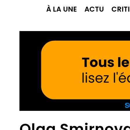
À LA UNE
ACTU
CRIT
Olga Smirnova,