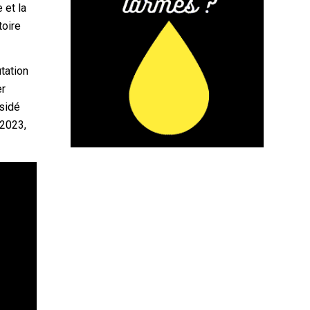
 et la
toire
tation
er
ésidé
 2023,