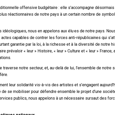
aditionnelle offensive budgétaire : elle s’accompagne désormais
es plus réactionnaires de notre pays à un certain nombre de symbo
s idéologiques, nous en appelons aux élu·es de notre pays. Nou
es actes capables de contrer les forces anti-républicaines qui s’a
tant garantie par la loi, à la richesse et à la diversité de notre hi
 prévaloir « leur » Histoire, « leur » Culture et « leur » France, 
ations.
traverse notre secteur, et, au-delà de lui, l’ensemble de notre 
fère.
ent leur solidarité vis-à-vis des artistes et s’engagent aujourd’
 de se mobiliser pour défendre ensemble le projet d’une société
services publics, nous appelons à un nécessaire sursaut des for
matiques nationaux