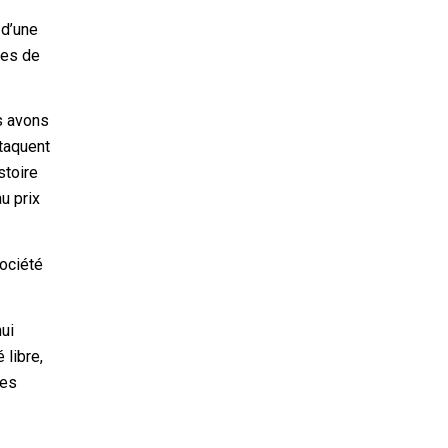
 d’une
les de
s avons
ttaquent
stoire
au prix
société
hui
 libre,
ces