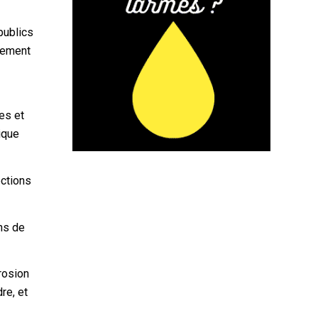
publics
alement
es et
ique
ections
ens de
érosion
re, et