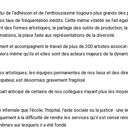
elui de l’adhésion et de l’enthousiasme toujours plus grands des 
es taux de fréquentation inédits. Cette même vitalité se fait ég
 des formes artistiques, le partage des outils de production, la
mations, la place faite aux représentations de la diversité…
nent et accompagnent le travail de plus de 200 artistes associé·
alors même qu’ils et elles sont des acteurs majeurs de la dynam
es artistiques, les équipes permanentes de nos lieux et des dir
ipateur, est désormais gravement fragilisé.
épart anticipé de certains de nos collègues n’ayant plus les moy
nfernale que l’école, l’hôpital, l’aide sociale ou la justice : une 
ement à la difficulté de rendre les services qu’il est censé rend
mêmes sur lesquels il a été fondé.