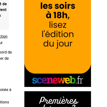
é de
lent
s
ction
r.
abord de
ier de
binée à
itions