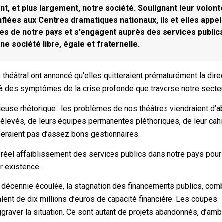
nt, et plus largement, notre société. Soulignant leur volont
fiées aux Centres dramatiques nationaux, ils et elles appel
es de notre pays et s’engagent auprès des services public
e société libre, égale et fraternelle.
e théâtral ont annoncé
qu’elles quitteraient prématurément la dire
 là des symptômes de la crise profonde que traverse notre secteu
ieuse rhétorique : les problèmes de nos théâtres viendraient d’
op élevés, de leurs équipes permanentes pléthoriques, de leur cah
 seraient pas d’assez bons gestionnaires.
le réel affaiblissement des services publics dans notre pays pour
ur existence.
e la décennie écoulée, la stagnation des financements publics, com
valent de dix millions d’euros de capacité financière. Les coupes
aggraver la situation. Ce sont autant de projets abandonnés, d’amb