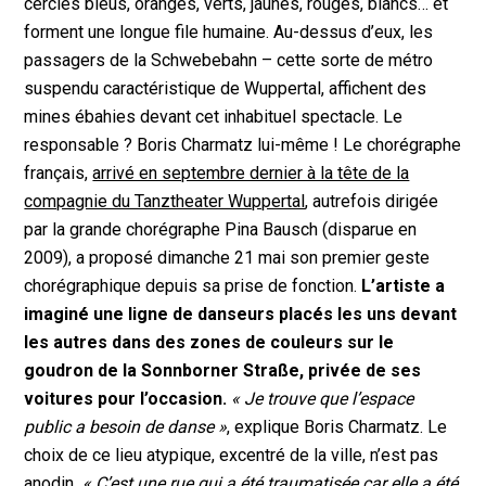
cercles bleus, oranges, verts, jaunes, rouges, blancs… et
forment une longue file humaine. Au-dessus d’eux, les
passagers de la Schwebebahn – cette sorte de métro
suspendu caractéristique de Wuppertal, affichent des
mines ébahies devant cet inhabituel spectacle. Le
responsable ? Boris Charmatz lui-même ! Le chorégraphe
français,
arrivé en septembre dernier à la tête de la
compagnie du Tanztheater Wuppertal
, autrefois dirigée
par la grande chorégraphe Pina Bausch (disparue en
2009), a proposé dimanche 21 mai son premier geste
chorégraphique depuis sa prise de fonction.
L’artiste a
imaginé une ligne de danseurs placés les uns devant
les autres dans des zones de couleurs sur le
goudron de la Sonnborner Straße, privée de ses
voitures pour l’occasion.
« Je trouve que l’espace
public a besoin de danse »
, explique Boris Charmatz. Le
choix de ce lieu atypique, excentré de la ville, n’est pas
anodin
. « C’est une rue qui a été traumatisée car elle a été