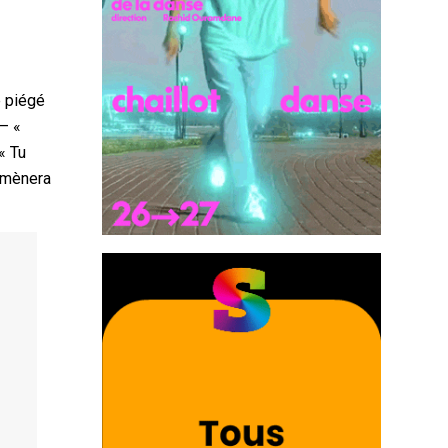
e piégé
 – «
« Tu
emmènera