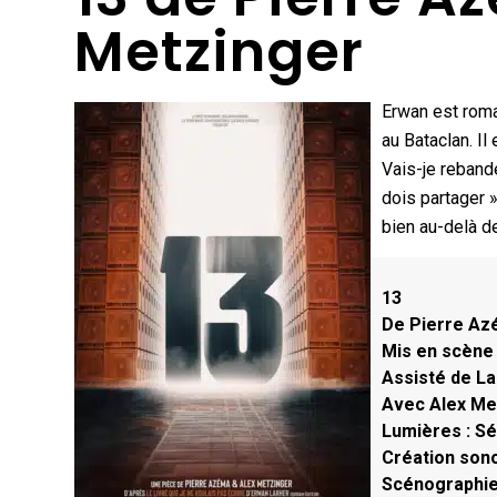
Metzinger
Erwan est roma
au Bataclan. Il
Vais-je rebande
dois partager 
bien au-delà de
13
De Pierre Az
Mis en scène
Assisté de L
Avec Alex Met
Lumières : S
Création son
Scénographie