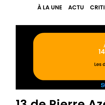
À LA UNE
ACTU
CRIT
13 de Pierre A