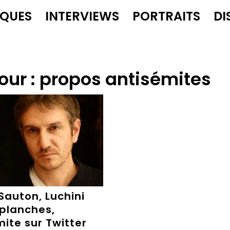
IQUES
INTERVIEWS
PORTRAITS
DI
our :
propos antisémites
 Sauton, Luchini
 planches,
ite sur Twitter