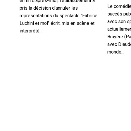
en fin d'après-midi, l'établissement a
Le comédie 
pris la décision d'annuler les
succès publ
représentations du spectacle "Fabrice
avec son sp
Luchini et moi" écrit, mis en scène et
actuelleme
interprété…
Bruyère (Par
avec Dieud
monde…