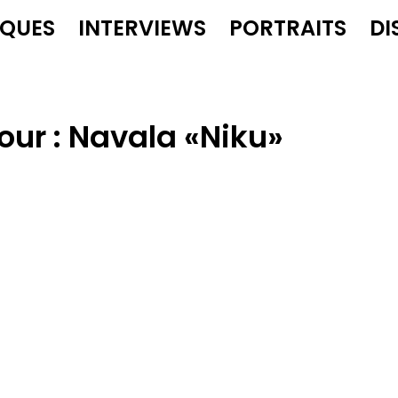
IQUES
INTERVIEWS
PORTRAITS
DI
our :
Navala «Niku»