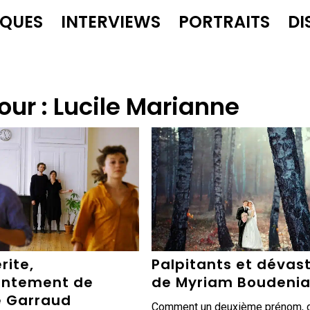
IQUES
INTERVIEWS
PORTRAITS
DI
our :
Lucile Marianne
rite,
Palpitants et dévas
antement de
de Myriam Boudeni
 Garraud
Comment un deuxième prénom, d