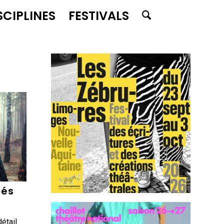
SCIPLINES
FESTIVALS
tés
a
étail