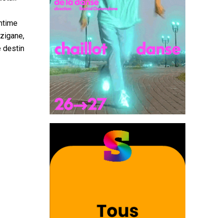
intime
tzigane,
 destin