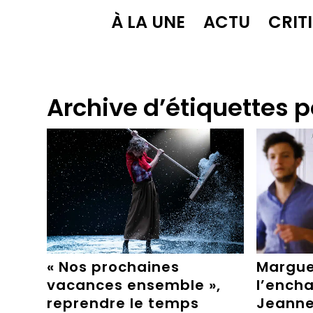
À LA UNE
ACTU
CRIT
Archive d’étiquettes p
« Nos prochaines
Margue
vacances ensemble »,
l’ench
reprendre le temps
Jeanne