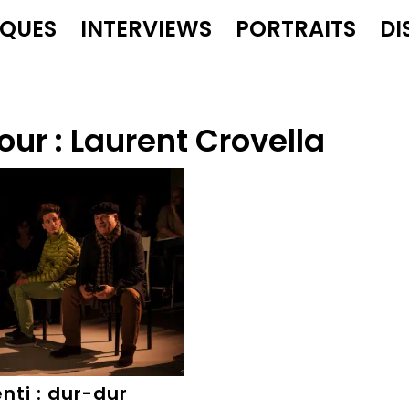
IQUES
INTERVIEWS
PORTRAITS
DI
our :
Laurent Crovella
nti : dur-dur