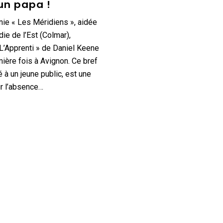
un papa !
ie « Les Méridiens », aidée
ie de l’Est (Colmar),
L’Apprenti » de Daniel Keene
mière fois à Avignon. Ce bref
é à un jeune public, est une
ur l’absence…