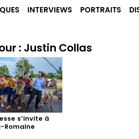
IQUES
INTERVIEWS
PORTRAITS
DI
our :
Justin Collas
esse s’invite à
a-Romaine