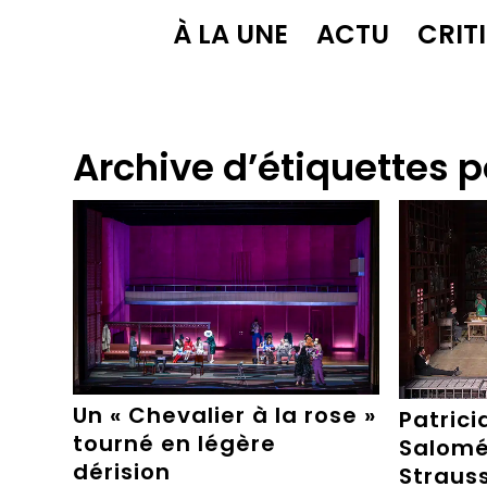
À LA UNE
ACTU
CRIT
Archive d’étiquettes p
Un « Chevalier à la rose »
Patrici
tourné en légère
Salomé
dérision
Straus