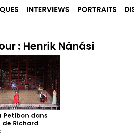
IQUES
INTERVIEWS
PORTRAITS
DI
our :
Henrik Nánási
a Petibon dans
 de Richard
s