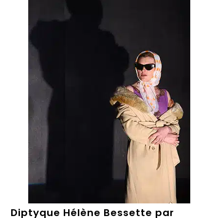
Diptyque Hélène Bessette par