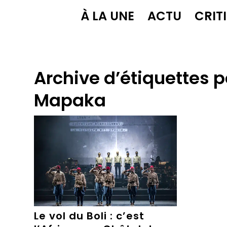
À LA UNE
ACTU
CRIT
Archive d’étiquettes p
Mapaka
Le vol du Boli : c’est