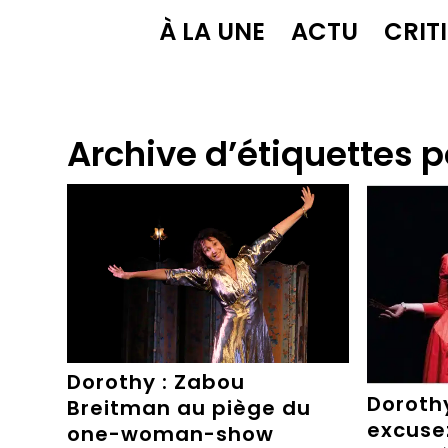
À LA UNE
ACTU
CRIT
Archive d’étiquettes p
Dorothy : Zabou
Doroth
Breitman au piège du
excuse
one-woman-show