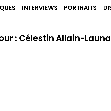
IQUES
INTERVIEWS
PORTRAITS
DI
our :
Célestin Allain-Laun