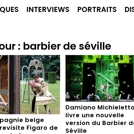
IQUES
INTERVIEWS
PORTRAITS
DI
our :
barbier de séville
Damiano Michielett
livre une nouvelle
pagnie belge
version du Barbier d
revisite Figaro de
Séville