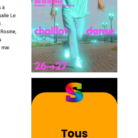
s à
alle Le
c
 Rosine,
u
9 mai