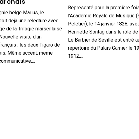
archais
Représenté pour la première foi
nie belge Marius, le
l’Académie Royale de Musique (s
oit déjà une relecture avec
Peletier), le 14 janvier 1828, ave
ge de la Trilogie marseillaise
Henriette Sontag dans le rôle de
Nouvelle visite d’un
Le Barbier de Séville est entré a
ançais : les deux Figaro de
répertoire du Palais Garnier le 1
is. Même accent, même
1912,…
 communicative.…