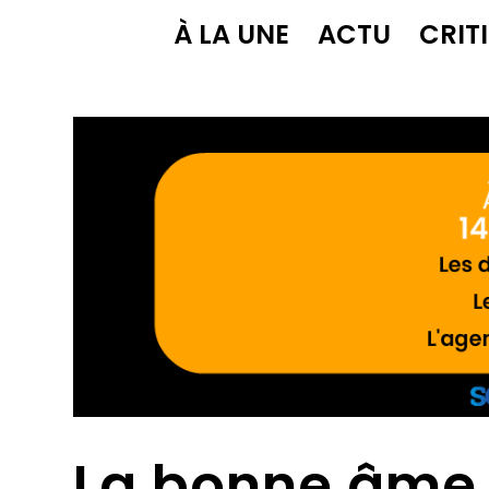
À LA UNE
ACTU
CRIT
La bonne âme