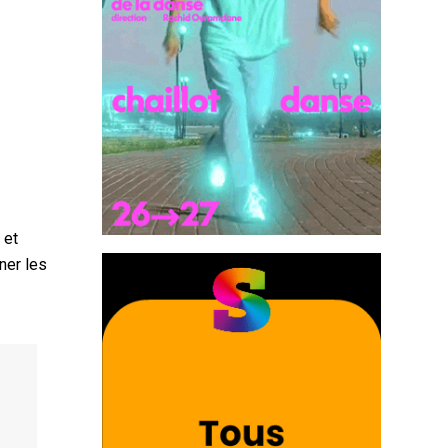
 et
ner les