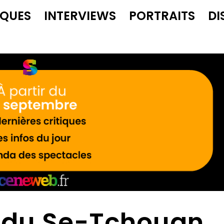
IQUES
INTERVIEWS
PORTRAITS
DI
 du Se-Tchouan