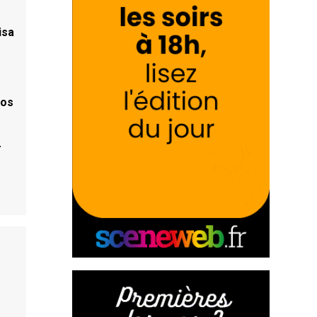
isa
kos
-