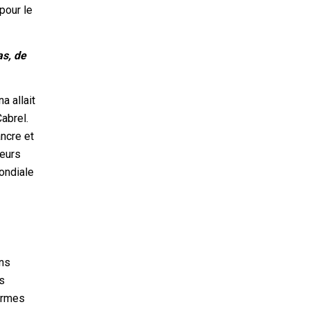
pour le
as, de
a allait
Cabrel.
ncre et
leurs
mondiale
ens
es
formes