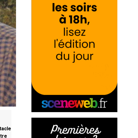
tacle
ntre