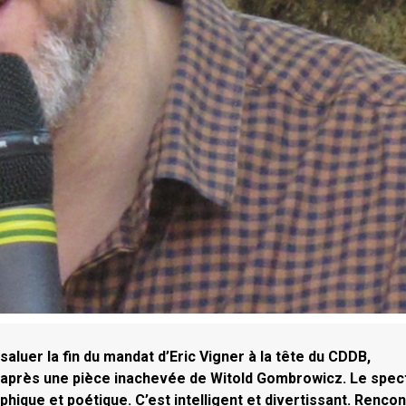
saluer la fin du mandat d’Eric Vigner à la tête du CDDB,
 d’après une pièce inachevée de Witold Gombrowicz. Le spec
phique et poétique. C’est intelligent et divertissant. Renco