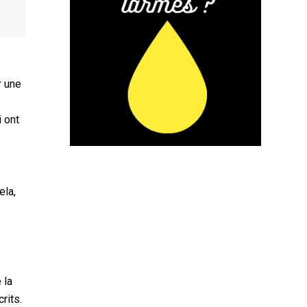
r une
i ont
ela,
 la
rits.