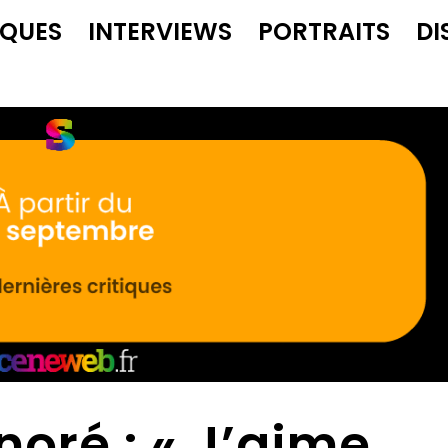
IQUES
INTERVIEWS
PORTRAITS
DI
oré : « J’aime