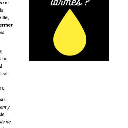
uvre-
du
ille,
fermer
es
s,
. Une
 à
s se
es.
par
ent y
cle
ils ne