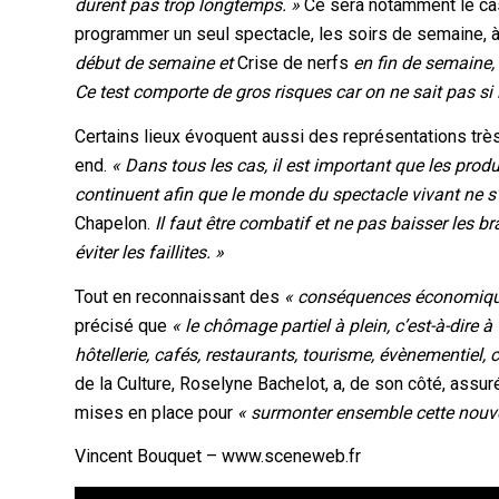
durent pas trop longtemps. »
Ce sera notamment le cas
programmer un seul spectacle, les soirs de semaine, 
début de semaine et
Crise de nerfs
en fin de semaine,
Ce test comporte de gros risques car on ne sait pas si 
Certains lieux évoquent aussi des représentations très
end.
« Dans tous les cas, il est important que les produ
continuent afin que le monde du spectacle vivant ne 
Chapelon.
Il faut être combatif et ne pas baisser les br
éviter les faillites. »
Tout en reconnaissant des
« conséquences économique
précisé que
« le chômage partiel à plein, c’est-à-dire 
hôtellerie, cafés, restaurants, tourisme, évènementiel, c
de la Culture, Roselyne Bachelot, a, de son côté, assu
mises en place pour
« surmonter ensemble cette nouve
Vincent Bouquet – www.sceneweb.fr