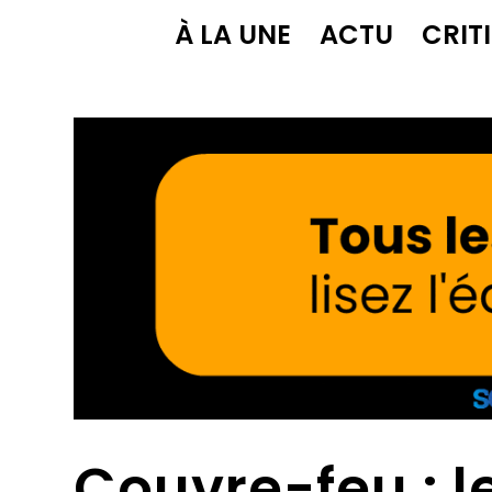
À LA UNE
ACTU
CRIT
Couvre-feu : l