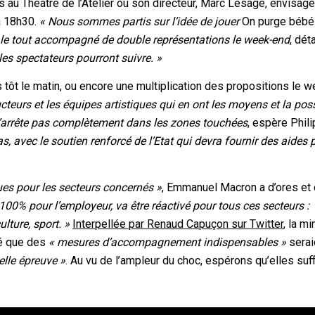
 au Théâtre de l’Atelier où son directeur, Marc Lesage, envisag
à 18h30.
« Nous sommes partis sur l’idée de jouer
On purge béb
 le tout accompagné de double représentations le week-end
, déta
les spectateurs pourront suivre. »
 tôt le matin, ou encore une multiplication des propositions le 
cteurs et les équipes artistiques qui en ont les moyens et la poss
s’arrête pas complètement dans les zones touchées
, espère Phil
as, avec le soutien renforcé de l’Etat qui devra fournir des aides 
s pour les secteurs concernés »
, Emmanuel Macron a d’ores et 
à 100% pour l’employeur, va être réactivé pour tous ces secteurs :
ulture, sport. »
Interpellée par Renaud Capuçon sur Twitter
, la mi
ré que des
« mesures d’accompagnement indispensables »
serai
lle épreuve »
. Au vu de l’ampleur du choc, espérons qu’elles suff