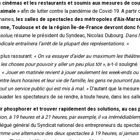
s cinémas et les restaurants et soumis aux mesures de co
aximale »
afin de lutter contre la pandémie de Covid-19. A partir 
emaines,
les salles de spectacles des métropoles d’Aix-Marse
tienne, Toulouse et de la région Île-de-France devront donc 
solue,
résume le président du Syndeac, Nicolas Dubourg.
Dans l
cale entraînera l’arrêt de la plupart des représentations. »
 plus rassurant.
« On va essayer d’aider au maximum les théâtre
es choses pour pouvoir y aller un peu plus tôt »
, a-t-il souligné
:
« Jouer en matinée revient à jouer seulement les week-ends ou
ntre leurs horaires et leur vie de famille, les gens ne pourront pa
tout un service public qui est mis à mal. »
D’autant que la mesure
suader les spectateurs de se rendre, à toute heure, dans les sall
ir phosphorer et trouver rapidement des solutions, au cas 
n, à 19 heures et à 21 heures, par exemple, il va irrémédiablem
élégué général du Syndicat national des entrepreneurs du specta
mme une alternance des deux spectacles à 19 heures, si jamais 