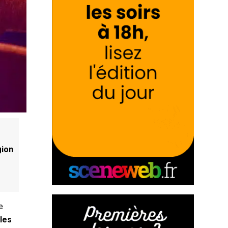
s
gion
e
,
les