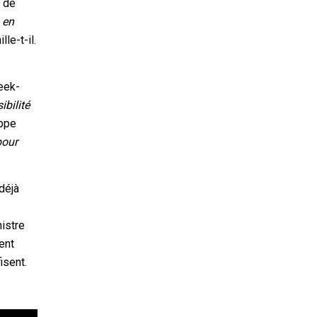
e de
é
en
ille-t-il.
week-
ibilité
ippe
pour
déjà
nistre
ent
isent.