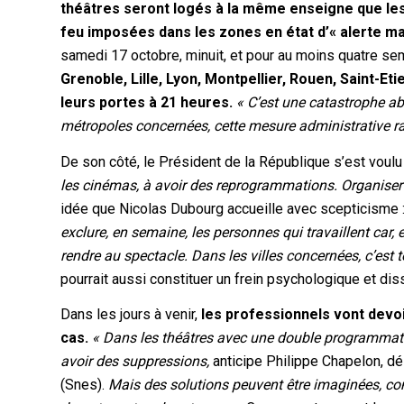
théâtres seront logés à la même enseigne que le
feu imposées dans les zones en état d’« alerte m
samedi 17 octobre, minuit, et pour au moins quatre s
Grenoble, Lille, Lyon, Montpellier, Rouen, Saint-E
leurs portes à 21 heures.
« C’est une catastrophe ab
métropoles concernées, cette mesure administrative radi
De son côté, le Président de la République s’est voulu
les cinémas, à avoir des reprogrammations. Organiser l
idée que Nicolas Dubourg accueille avec scepticisme 
exclure, en semaine, les personnes qui travaillent car, e
rendre au spectacle. Dans les villes concernées, c’est 
pourrait aussi constituer un frein psychologique et dis
Dans les jours à venir,
les professionnels vont devo
cas.
« Dans les théâtres avec une double programmatio
avoir des suppressions,
anticipe Philippe Chapelon, d
(Snes).
Mais des solutions peuvent être imaginées, co