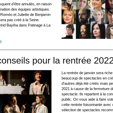
squent d'être annulés, en raison
nation des équipes artistiques.
t Roméo et Juliette de Benjamin
sera pas créé à la Seine
trid Bayiha dans Patinage à La
us
onseils pour la rentrée 202
La rentrée de janvier sera rich
beaucoup de spectacles en créa
d'autres déjà été créés mais p
2021 à cause de la fermeture d
spectacle. Ils repartent à la co
public. On vous aide à faire vo
cette rentrée foisonnante avec 
sélection de spectacles reco