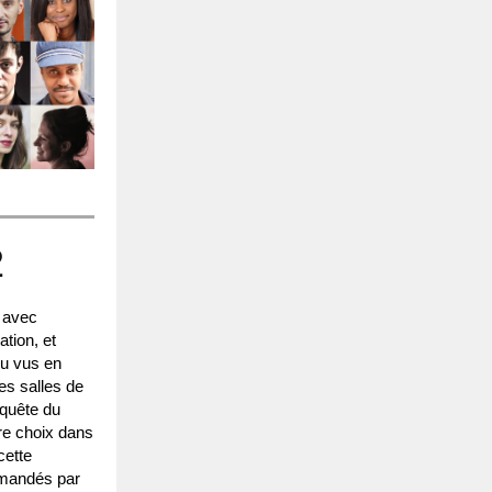
2
e avec
tion, et
eu vus en
es salles de
nquête du
tre choix dans
cette
mmandés par