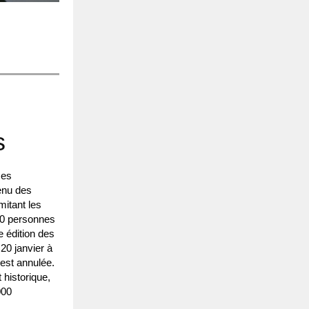
s
ces
enu des
mitant les
0 personnes
 édition des
 20 janvier à
est annulée.
 historique,
000