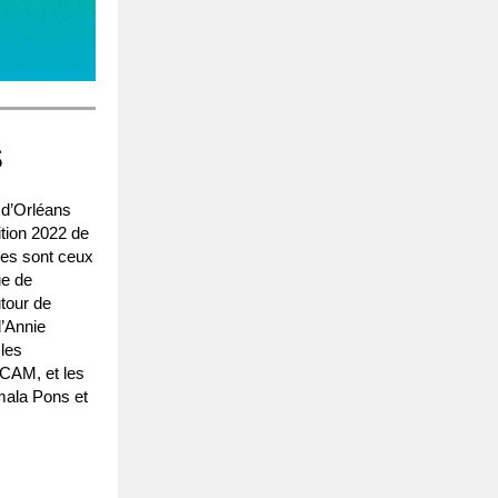
s
 d’Orléans
ition 2022 de
mes sont ceux
ue de
tour de
d’Annie
les
RCAM, et les
mala Pons et