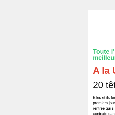
Toute l
meilleu
A la
20 tê
Elles et ils f
premiers jou
rentrée qui s
contexte san