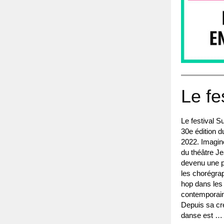
Le fe
Le festival 
30e édition d
2022. Imaginé
du théâtre Je
devenu une p
les chorégra
hop dans les
contemporaine
Depuis sa cr
danse est …