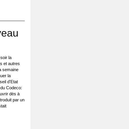
veau
soir la
s et autres
la semaine
uer la
eil d'Etat
 du Codeco:
uvrir dès à
troduit par un
tait