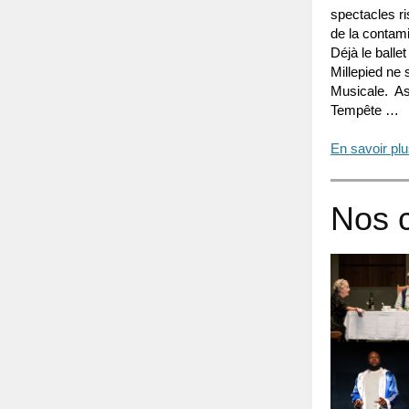
spectacles ri
de la contami
Déjà le balle
Millepied ne 
Musicale. As
Tempête …
En savoir pl
Nos c