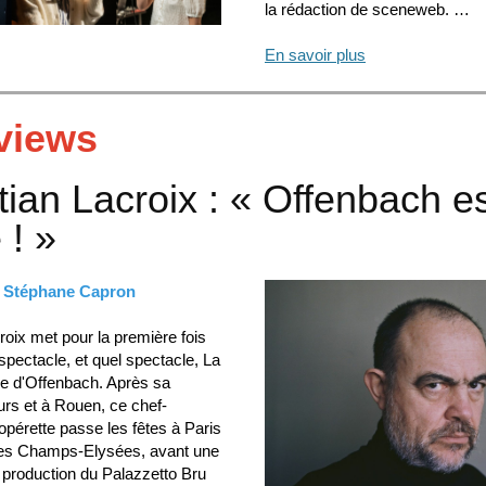
la rédaction de sceneweb. …
En savoir plus
rviews
tian Lacroix : « Offenbach e
 ! »
e Stéphane Capron
roix met pour la première fois
pectacle, et quel spectacle, La
ne d'Offenbach. Après sa
urs et à Rouen, ce chef-
opérette passe les fêtes à Paris
des Champs-Elysées, avant une
 production du Palazzetto Bru