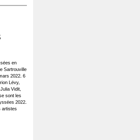
s
ssées en
 Sartrouville
 mars 2022. 6
rion Lévy,
ulia Vidit,
se sont les
dyssées 2022.
 artistes