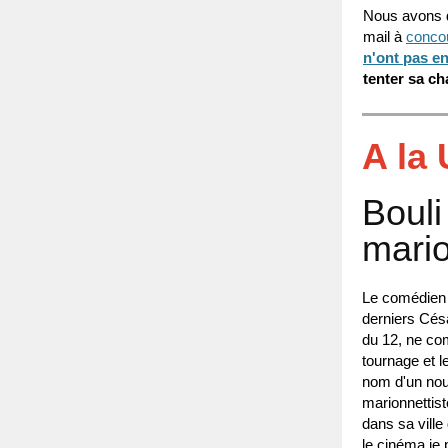
Nous avons
mail à
conco
n'ont pas en
tenter sa ch
A la
Bouli
mario
Le comédien 
derniers Cés
du 12, ne com
tournage et l
nom d'un nouv
marionnettist
dans sa ville
le cinéma je