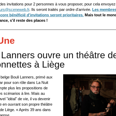
des invitations pour 2 personnes
à vous proposer, pour cela envoyez
urs@sceneweb.fr
. Ils seront traités par ordre d'arrivée.
Les membres 
core bénéficié d'invitations seront prioritaires.
Mais tout le mon
ance, s'il reste des places !
 Une
 Lanners ouvre un théâtre d
nnettes à Liège
belge Bouli Lanners, primé aux
ar pour son rôle dans La Nuit
pte plus les propositions de
es scénarios à lire. Mais au
el "idéal" de vie, il va devenir
e en ouvrant son propre théâtre
 de Liège. « Après 39 ans dans
 pense …