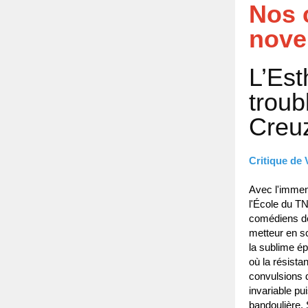
Nos 
nove
L’Est
troub
Creu
Critique de
Avec l'immen
l'École du TN
comédiens de
metteur en s
la sublime ép
où la résist
convulsions 
invariable pu
bandoulière,