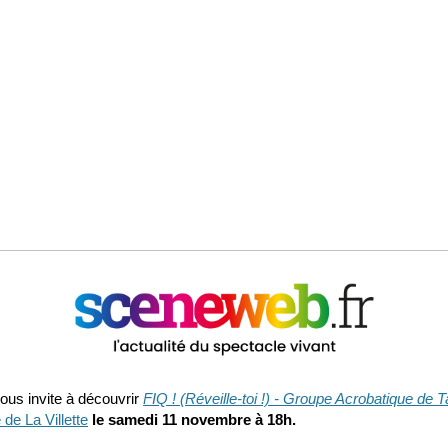
ous invite à découvrir
FIQ ! (Réveille-toi !) - Groupe Acrobatique de 
de La Villette
le samedi 11 novembre à 18h.