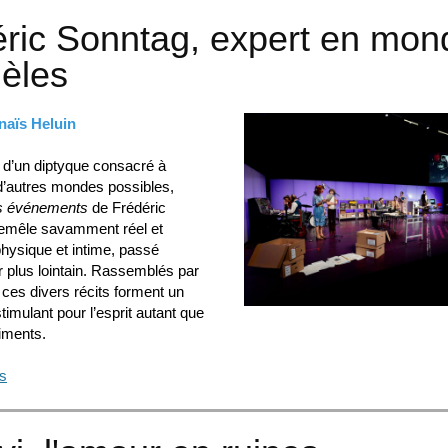
ric Sonntag, expert en mon
lèles
naïs Heluin
 d’un diptyque consacré à
 d’autres mondes possibles,
es événements
de Frédéric
emêle savamment réel et
ophysique et intime, passé
r plus lointain. Rassemblés par
ces divers récits forment un
stimulant pour l’esprit autant que
iments.
us