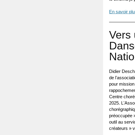
En savoir pl
Vers 
Dans
Natio
Didier Desch
de l'associat
pour mission 
rappochement
Centre chorég
2025. L'Asso
chorégraphiq
préoccupée »
outil au serv
créateurs » v