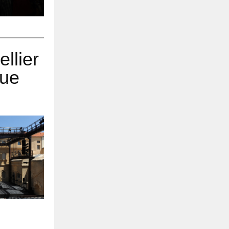
llier
que