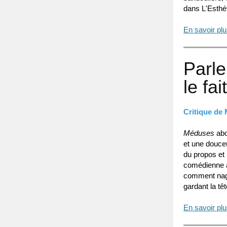
dans L'Esthé
En savoir pl
Parle
le fait
Critique de 
Méduses
abo
et une douceu
du propos et 
comédienne a
comment nage
gardant la têt
En savoir pl