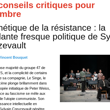
conseils critiques pour
mbre
hétique de la résistance : la
lante fresque politique de Sy
zevault
 Vincent Bouquet
se majorité du groupe 47 de
S, et la complicité de certains
 sa compagnie, Le Singe, le
cène plonge brillamment dans
opée initiatique de Peter Weiss,
ance au fascisme se mêle aux
de l'utopie communiste. Son
issance intellectuelle en
 Sylvain Creuzevault pénètre