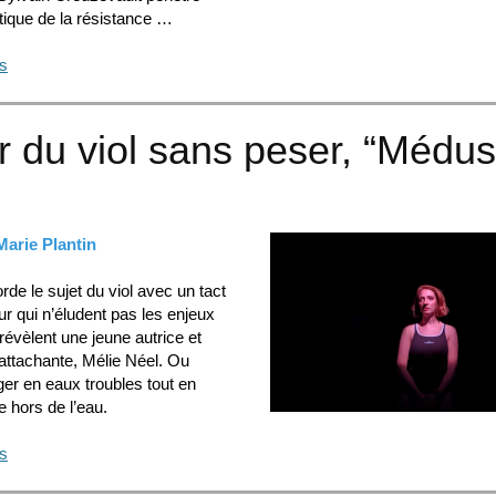
tique de la résistance …
us
r du viol sans peser, “Médu
Marie Plantin
rde le sujet du viol avec un tact
r qui n’éludent pas les enjeux
révèlent une jeune autrice et
ttachante, Mélie Néel. Ou
r en eaux troubles tout en
e hors de l’eau.
us