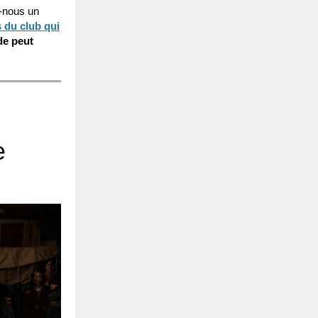
-nous un
du club qui
de peut
e